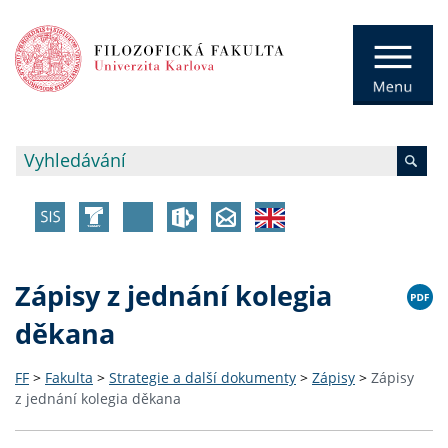
Zápisy z jednání kolegia
děkana
FF
>
Fakulta
>
Strategie a další dokumenty
>
Zápisy
>
Zápisy
z jednání kolegia děkana