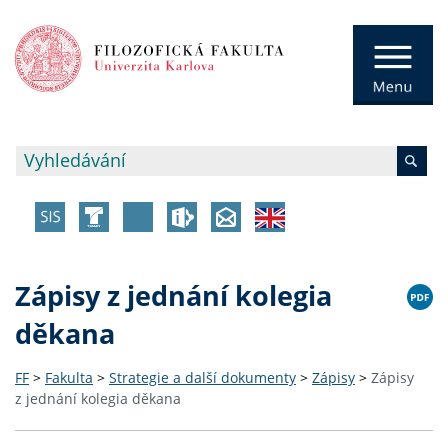
Zápisy z jednání kolegia
děkana
FF
>
Fakulta
>
Strategie a další dokumenty
>
Zápisy
>
Zápisy
z jednání kolegia děkana