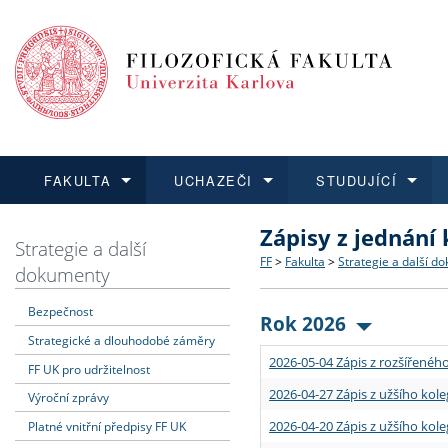
FAKULTA
UCHAZEČI
STUDUJÍCÍ
Zápisy z jednání
FAKULTA
UCHAZEČI
STUDUJÍCÍ
VĚDA A VÝZKUM
ZAHRANIČÍ
Struktura a historie
Co studovat a jak se přihlá
Bakalářské a magisterské
O vědě a výzkumu na FF
Aktuální nabídky a výběrov
Strategie a další
FF
>
Fakulta
>
Strategie a další d
dokumenty
Dozvědět se více
Podat přihlášku
Dozvědět se více
Dozvědět se více
Dozvědět se více
Strategie a další dokumen
Učitelské studijní program
Doktorské studium
Akademické kvalifikace
Vyjíždějící studenti
Bezpečnost
Rok 2026
Strategické a dlouhodobé záměry
Podpora a benefity pro z
Informace k průběhu přijím
Rigorózní řízení
Granty a projekty
Přijíždějící studenti
2026-05-04 Zápis z rozšířeného
FF UK pro udržitelnost
Absolventi fakulty
Vyjíždějící zaměstnanci
2026-04-27 Zápis z užšího kole
Výroční zprávy
2026-04-20 Zápis z užšího kole
Platné vnitřní předpisy FF UK
Fakultní školy FF UK