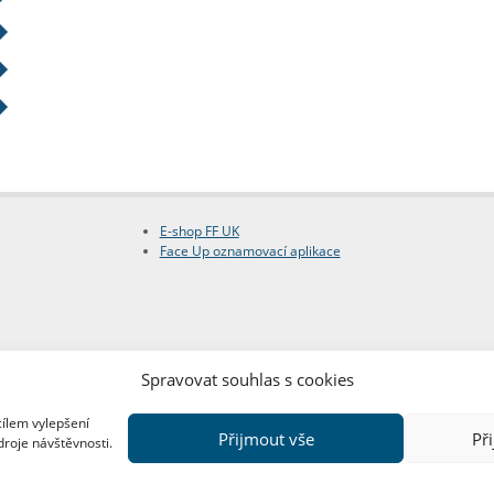
E-shop FF UK
Face Up oznamovací aplikace
Spravovat souhlas s cookies
cílem vylepšení
Přijmout vše
Př
droje návštěvnosti.
Copyright © FF UK 2026
Design:
Red Peppers