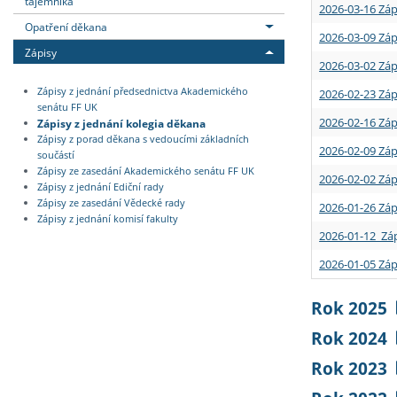
tajemníka
2026-03-16 Záp
Opatření děkana
2026-03-09 Záp
Zápisy
2026-03-02 Záp
Zápisy z jednání předsednictva Akademického
2026-02-23 Záp
senátu FF UK
2026-02-16 Záp
Zápisy z jednání kolegia děkana
Zápisy z porad děkana s vedoucími základních
2026-02-09 Záp
součástí
Zápisy ze zasedání Akademického senátu FF UK
2026-02-02 Záp
Zápisy z jednání Ediční rady
Zápisy ze zasedání Vědecké rady
2026-01-26 Záp
Zápisy z jednání komisí fakulty
2026-01-12 Záp
2026-01-05 Záp
Rok 2025
Rok 2024
Rok 2023