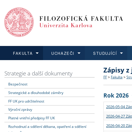
FAKULTA
UCHAZEČI
STUDUJÍCÍ
Zápisy z
FAKULTA
UCHAZEČI
STUDUJÍCÍ
VĚDA A VÝZKUM
ZAHRANIČÍ
Struktura a
Co studova
Bakalářsk
O vědě a 
Aktuální n
Strategie a další dokumenty
FF
>
Fakulta
>
Str
Bezpečnost
Dozvědět se více
Podat přihlášku
Dozvědět se více
Dozvědět se více
Dozvědět se více
Strategie 
Učitelské 
Doktorské
Akademické
Vyjíždějící
Strategické a dlouhodobé záměry
Rok 2026
Podpora a
Informace 
Rigorózní 
Granty a p
Přijíždějíc
FF UK pro udržitelnost
2026-05-04 Záp
Výroční zprávy
Absolventi
Vyjíždějíc
2026-04-27 Záp
Platné vnitřní předpisy FF UK
2026-04-20 Záp
Rozhodnutí a sdělení děkana, opatření a sdělení
Fakultní š