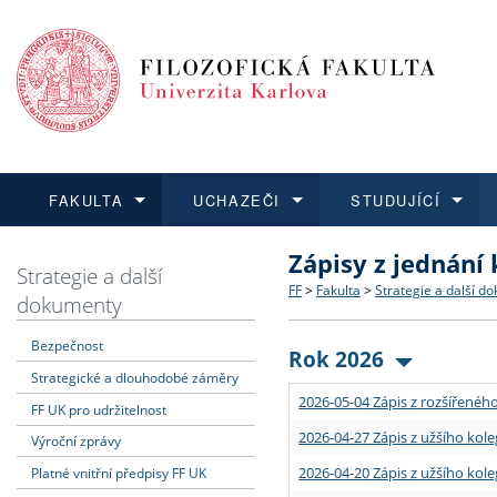
FAKULTA
UCHAZEČI
STUDUJÍCÍ
Zápisy z jednání
FAKULTA
UCHAZEČI
STUDUJÍCÍ
VĚDA A VÝZKUM
ZAHRANIČÍ
Struktura a historie
Co studovat a jak se přihlá
Bakalářské a magisterské
O vědě a výzkumu na FF
Aktuální nabídky a výběrov
Strategie a další
FF
>
Fakulta
>
Strategie a další d
dokumenty
Dozvědět se více
Podat přihlášku
Dozvědět se více
Dozvědět se více
Dozvědět se více
Strategie a další dokumen
Učitelské studijní program
Doktorské studium
Akademické kvalifikace
Vyjíždějící studenti
Bezpečnost
Rok 2026
Strategické a dlouhodobé záměry
Podpora a benefity pro z
Informace k průběhu přijím
Rigorózní řízení
Granty a projekty
Přijíždějící studenti
2026-05-04 Zápis z rozšířeného
FF UK pro udržitelnost
Absolventi fakulty
Vyjíždějící zaměstnanci
2026-04-27 Zápis z užšího kole
Výroční zprávy
2026-04-20 Zápis z užšího kole
Platné vnitřní předpisy FF UK
Fakultní školy FF UK