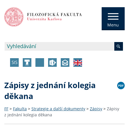
Zápisy z jednání kolegia
děkana
FF
>
Fakulta
>
Strategie a další dokumenty
>
Zápisy
>
Zápisy
z jednání kolegia děkana