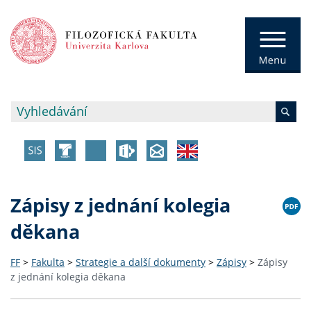
Zápisy z jednání kolegia
děkana
FF
>
Fakulta
>
Strategie a další dokumenty
>
Zápisy
>
Zápisy
z jednání kolegia děkana