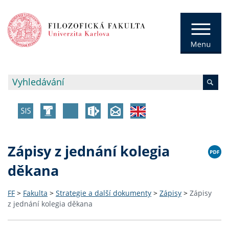
Zápisy z jednání kolegia
děkana
FF
>
Fakulta
>
Strategie a další dokumenty
>
Zápisy
>
Zápisy
z jednání kolegia děkana