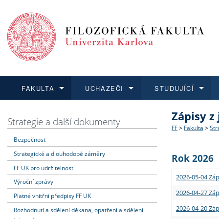
FAKULTA
UCHAZEČI
STUDUJÍCÍ
Zápisy z
FAKULTA
UCHAZEČI
STUDUJÍCÍ
VĚDA A VÝZKUM
ZAHRANIČÍ
Struktura a
Co studova
Bakalářsk
O vědě a 
Aktuální n
Strategie a další dokumenty
FF
>
Fakulta
>
Str
Bezpečnost
Dozvědět se více
Podat přihlášku
Dozvědět se více
Dozvědět se více
Dozvědět se více
Strategie 
Učitelské 
Doktorské
Akademické
Vyjíždějící
Strategické a dlouhodobé záměry
Rok 2026
Podpora a
Informace 
Rigorózní 
Granty a p
Přijíždějíc
FF UK pro udržitelnost
2026-05-04 Záp
Výroční zprávy
Absolventi
Vyjíždějíc
2026-04-27 Záp
Platné vnitřní předpisy FF UK
2026-04-20 Záp
Rozhodnutí a sdělení děkana, opatření a sdělení
Fakultní š