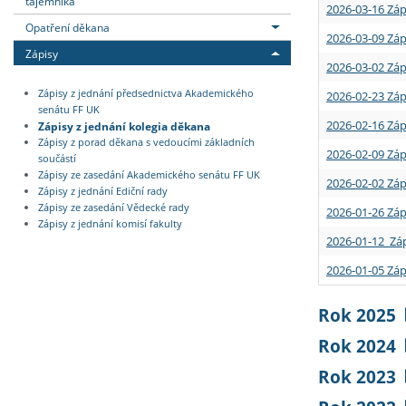
tajemníka
2026-03-16 Záp
Opatření děkana
2026-03-09 Záp
Zápisy
2026-03-02 Záp
Zápisy z jednání předsednictva Akademického
2026-02-23 Záp
senátu FF UK
2026-02-16 Záp
Zápisy z jednání kolegia děkana
Zápisy z porad děkana s vedoucími základních
2026-02-09 Záp
součástí
Zápisy ze zasedání Akademického senátu FF UK
2026-02-02 Záp
Zápisy z jednání Ediční rady
Zápisy ze zasedání Vědecké rady
2026-01-26 Záp
Zápisy z jednání komisí fakulty
2026-01-12 Záp
2026-01-05 Záp
Rok 2025
Rok 2024
Rok 2023