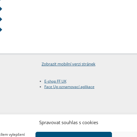
Zobrazit mobilní verzi stránek
E-shop FF UK
Face Up oznamovací aplikace
Spravovat souhlas s cookies
cílem vylepšení