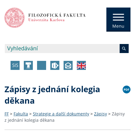
Zápisy z jednání kolegia
děkana
FF
>
Fakulta
>
Strategie a další dokumenty
>
Zápisy
>
Zápisy
z jednání kolegia děkana