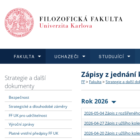
FAKULTA
UCHAZEČI
STUDUJÍCÍ
Zápisy z jednání
FAKULTA
UCHAZEČI
STUDUJÍCÍ
VĚDA A VÝZKUM
ZAHRANIČÍ
Struktura a historie
Co studovat a jak se přihlá
Bakalářské a magisterské
O vědě a výzkumu na FF
Aktuální nabídky a výběrov
Strategie a další
FF
>
Fakulta
>
Strategie a další d
dokumenty
Dozvědět se více
Podat přihlášku
Dozvědět se více
Dozvědět se více
Dozvědět se více
Strategie a další dokumen
Učitelské studijní program
Doktorské studium
Akademické kvalifikace
Vyjíždějící studenti
Bezpečnost
Rok 2026
Strategické a dlouhodobé záměry
Podpora a benefity pro z
Informace k průběhu přijím
Rigorózní řízení
Granty a projekty
Přijíždějící studenti
2026-05-04 Zápis z rozšířeného
FF UK pro udržitelnost
Absolventi fakulty
Vyjíždějící zaměstnanci
2026-04-27 Zápis z užšího kole
Výroční zprávy
2026-04-20 Zápis z užšího kole
Platné vnitřní předpisy FF UK
Fakultní školy FF UK