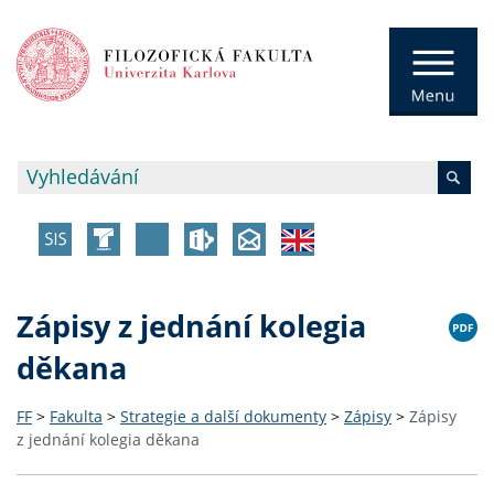
Zápisy z jednání kolegia
děkana
FF
>
Fakulta
>
Strategie a další dokumenty
>
Zápisy
>
Zápisy
z jednání kolegia děkana