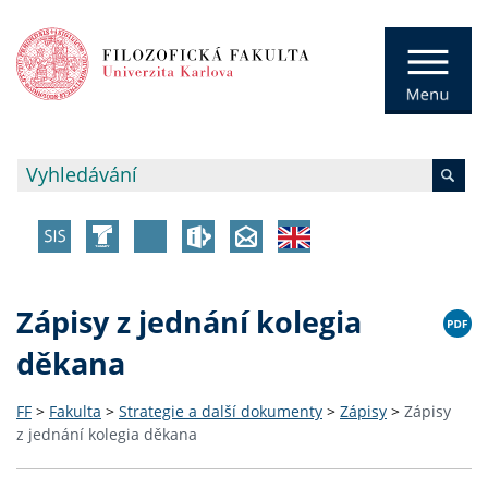
Zápisy z jednání kolegia
děkana
FF
>
Fakulta
>
Strategie a další dokumenty
>
Zápisy
>
Zápisy
z jednání kolegia děkana