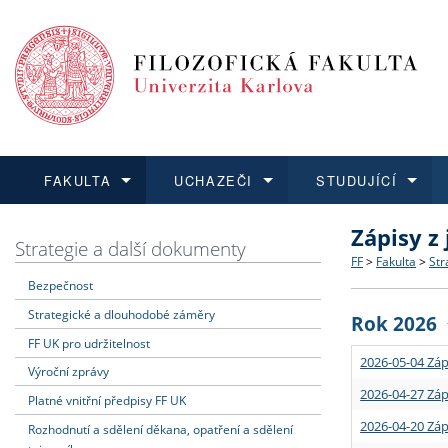
FAKULTA
UCHAZEČI
STUDUJÍCÍ
Zápisy z
FAKULTA
UCHAZEČI
STUDUJÍCÍ
VĚDA A VÝZKUM
ZAHRANIČÍ
Struktura a
Co studova
Bakalářsk
O vědě a 
Aktuální n
Strategie a další dokumenty
FF
>
Fakulta
>
Str
Bezpečnost
Dozvědět se více
Podat přihlášku
Dozvědět se více
Dozvědět se více
Dozvědět se více
Strategie 
Učitelské 
Doktorské
Akademické
Vyjíždějící
Strategické a dlouhodobé záměry
Rok 2026
Podpora a
Informace 
Rigorózní 
Granty a p
Přijíždějíc
FF UK pro udržitelnost
2026-05-04 Záp
Výroční zprávy
Absolventi
Vyjíždějíc
2026-04-27 Záp
Platné vnitřní předpisy FF UK
2026-04-20 Záp
Rozhodnutí a sdělení děkana, opatření a sdělení
Fakultní š