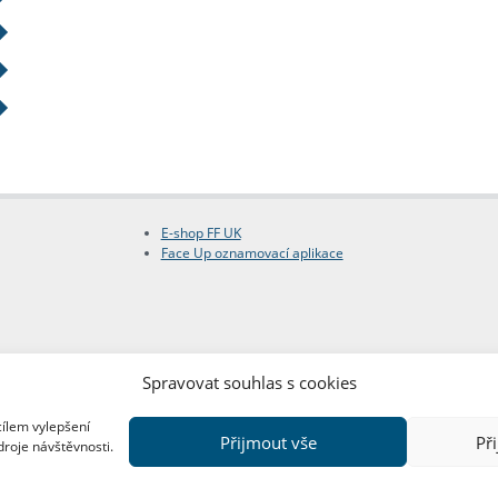
E-shop FF UK
Face Up oznamovací aplikace
Spravovat souhlas s cookies
cílem vylepšení
Přijmout vše
Př
droje návštěvnosti.
Copyright © FF UK 2026
Design:
Red Peppers