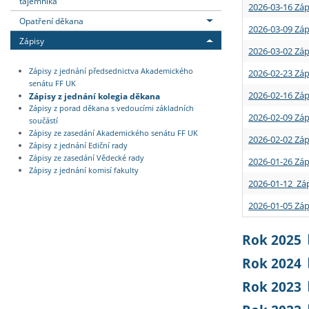
tajemníka
2026-03-16 Záp
Opatření děkana
2026-03-09 Záp
Zápisy
2026-03-02 Záp
Zápisy z jednání předsednictva Akademického
2026-02-23 Záp
senátu FF UK
2026-02-16 Záp
Zápisy z jednání kolegia děkana
Zápisy z porad děkana s vedoucími základních
2026-02-09 Záp
součástí
Zápisy ze zasedání Akademického senátu FF UK
2026-02-02 Záp
Zápisy z jednání Ediční rady
Zápisy ze zasedání Vědecké rady
2026-01-26 Záp
Zápisy z jednání komisí fakulty
2026-01-12 Záp
2026-01-05 Záp
Rok 2025
Rok 2024
Rok 2023