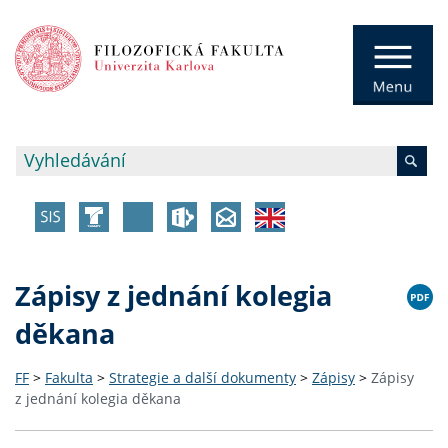
Zápisy z jednání kolegia
děkana
FF
>
Fakulta
>
Strategie a další dokumenty
>
Zápisy
>
Zápisy
z jednání kolegia děkana