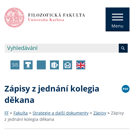
Zápisy z jednání kolegia
děkana
FF
>
Fakulta
>
Strategie a další dokumenty
>
Zápisy
>
Zápisy
z jednání kolegia děkana