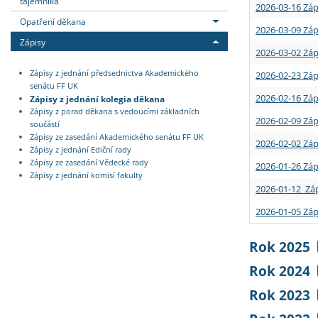
tajemníka
2026-03-16 Záp
Opatření děkana
2026-03-09 Záp
Zápisy
2026-03-02 Záp
Zápisy z jednání předsednictva Akademického
2026-02-23 Záp
senátu FF UK
2026-02-16 Záp
Zápisy z jednání kolegia děkana
Zápisy z porad děkana s vedoucími základních
2026-02-09 Záp
součástí
Zápisy ze zasedání Akademického senátu FF UK
2026-02-02 Záp
Zápisy z jednání Ediční rady
Zápisy ze zasedání Vědecké rady
2026-01-26 Záp
Zápisy z jednání komisí fakulty
2026-01-12 Záp
2026-01-05 Záp
Rok 2025
Rok 2024
Rok 2023