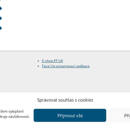
E-shop FF UK
Face Up oznamovací aplikace
Spravovat souhlas s cookies
cílem vylepšení
Přijmout vše
Př
droje návštěvnosti.
Copyright © FF UK 2026
Design:
Red Peppers