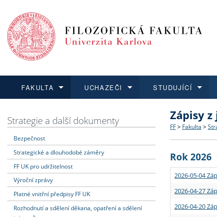
FAKULTA
UCHAZEČI
STUDUJÍCÍ
Zápisy z
FAKULTA
UCHAZEČI
STUDUJÍCÍ
VĚDA A VÝZKUM
ZAHRANIČÍ
Struktura a
Co studova
Bakalářsk
O vědě a 
Aktuální n
Strategie a další dokumenty
FF
>
Fakulta
>
Str
Bezpečnost
Dozvědět se více
Podat přihlášku
Dozvědět se více
Dozvědět se více
Dozvědět se více
Strategie 
Učitelské 
Doktorské
Akademické
Vyjíždějící
Strategické a dlouhodobé záměry
Rok 2026
Podpora a
Informace 
Rigorózní 
Granty a p
Přijíždějíc
FF UK pro udržitelnost
2026-05-04 Záp
Výroční zprávy
Absolventi
Vyjíždějíc
2026-04-27 Záp
Platné vnitřní předpisy FF UK
2026-04-20 Záp
Rozhodnutí a sdělení děkana, opatření a sdělení
Fakultní š