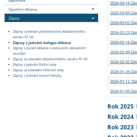
tajemníka
2026-03-16 Záp
Opatření děkana
2026-03-09 Záp
Zápisy
2026-03-02 Záp
Zápisy z jednání předsednictva Akademického
2026-02-23 Záp
senátu FF UK
2026-02-16 Záp
Zápisy z jednání kolegia děkana
Zápisy z porad děkana s vedoucími základních
2026-02-09 Záp
součástí
Zápisy ze zasedání Akademického senátu FF UK
2026-02-02 Záp
Zápisy z jednání Ediční rady
Zápisy ze zasedání Vědecké rady
2026-01-26 Záp
Zápisy z jednání komisí fakulty
2026-01-12 Záp
2026-01-05 Záp
Rok 2025
Rok 2024
Rok 2023