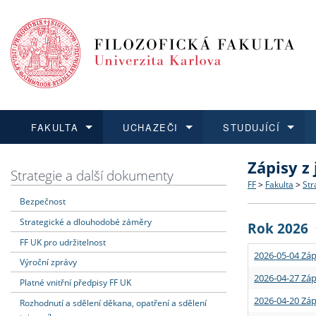
FAKULTA
UCHAZEČI
STUDUJÍCÍ
Zápisy z
FAKULTA
UCHAZEČI
STUDUJÍCÍ
VĚDA A VÝZKUM
ZAHRANIČÍ
Struktura a
Co studova
Bakalářsk
O vědě a 
Aktuální n
Strategie a další dokumenty
FF
>
Fakulta
>
Str
Bezpečnost
Dozvědět se více
Podat přihlášku
Dozvědět se více
Dozvědět se více
Dozvědět se více
Strategie 
Učitelské 
Doktorské
Akademické
Vyjíždějící
Strategické a dlouhodobé záměry
Rok 2026
Podpora a
Informace 
Rigorózní 
Granty a p
Přijíždějíc
FF UK pro udržitelnost
2026-05-04 Záp
Výroční zprávy
Absolventi
Vyjíždějíc
2026-04-27 Záp
Platné vnitřní předpisy FF UK
2026-04-20 Záp
Rozhodnutí a sdělení děkana, opatření a sdělení
Fakultní š