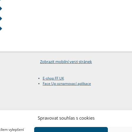
Zobrazit mobilní verzi stránek
E-shop FF UK
Face Up oznamovací aplikace
Spravovat souhlas s cookies
cílem vylepšení