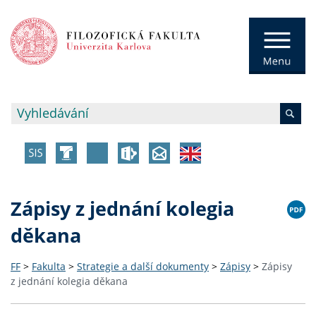
Zápisy z jednání kolegia
děkana
FF
>
Fakulta
>
Strategie a další dokumenty
>
Zápisy
>
Zápisy
z jednání kolegia děkana