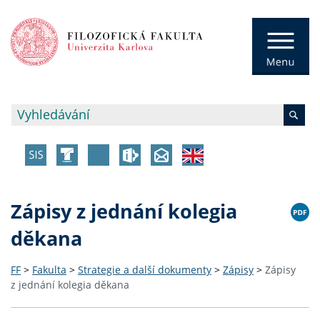
Zápisy z jednání kolegia
děkana
FF
>
Fakulta
>
Strategie a další dokumenty
>
Zápisy
>
Zápisy
z jednání kolegia děkana