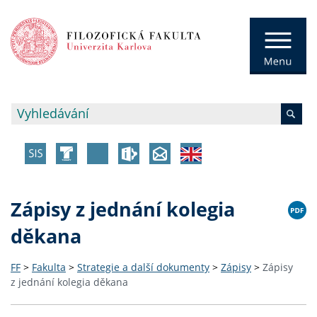
Zápisy z jednání kolegia
děkana
FF
>
Fakulta
>
Strategie a další dokumenty
>
Zápisy
>
Zápisy
z jednání kolegia děkana