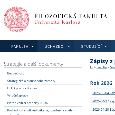
FAKULTA
UCHAZEČI
STUDUJÍCÍ
Zápisy z
FAKULTA
UCHAZEČI
STUDUJÍCÍ
VĚDA A VÝZKUM
ZAHRANIČÍ
Struktura a
Co studova
Bakalářsk
O vědě a 
Aktuální n
Strategie a další dokumenty
FF
>
Fakulta
>
Str
Bezpečnost
Dozvědět se více
Podat přihlášku
Dozvědět se více
Dozvědět se více
Dozvědět se více
Strategie 
Učitelské 
Doktorské
Akademické
Vyjíždějící
Strategické a dlouhodobé záměry
Rok 2026
Podpora a
Informace 
Rigorózní 
Granty a p
Přijíždějíc
FF UK pro udržitelnost
2026-05-04 Záp
Výroční zprávy
Absolventi
Vyjíždějíc
2026-04-27 Záp
Platné vnitřní předpisy FF UK
2026-04-20 Záp
Rozhodnutí a sdělení děkana, opatření a sdělení
Fakultní š