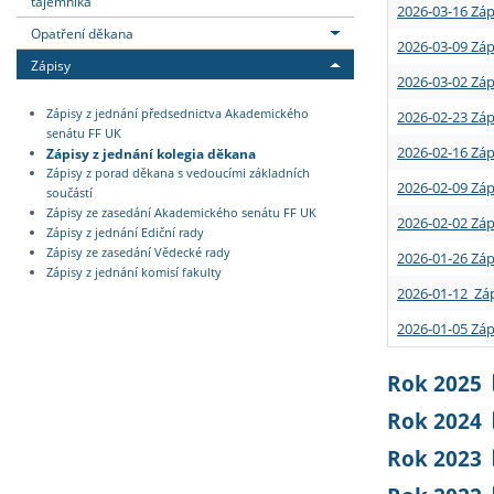
tajemníka
2026-03-16 Záp
Opatření děkana
2026-03-09 Záp
Zápisy
2026-03-02 Záp
Zápisy z jednání předsednictva Akademického
2026-02-23 Záp
senátu FF UK
2026-02-16 Záp
Zápisy z jednání kolegia děkana
Zápisy z porad děkana s vedoucími základních
2026-02-09 Záp
součástí
Zápisy ze zasedání Akademického senátu FF UK
2026-02-02 Záp
Zápisy z jednání Ediční rady
Zápisy ze zasedání Vědecké rady
2026-01-26 Záp
Zápisy z jednání komisí fakulty
2026-01-12 Záp
2026-01-05 Záp
Rok 2025
Rok 2024
Rok 2023