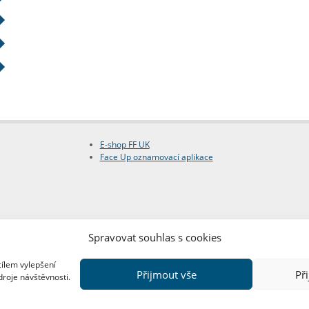
E-shop FF UK
Face Up oznamovací aplikace
Spravovat souhlas s cookies
cílem vylepšení
Přijmout vše
Př
droje návštěvnosti.
Copyright © FF UK 2026
Design:
Red Peppers