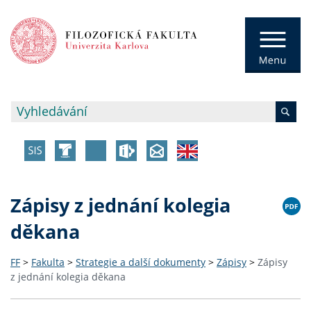
Zápisy z jednání kolegia
děkana
FF
>
Fakulta
>
Strategie a další dokumenty
>
Zápisy
>
Zápisy
z jednání kolegia děkana