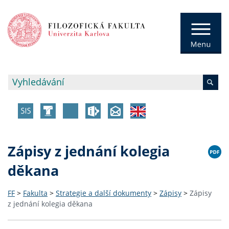
Zápisy z jednání kolegia
děkana
FF
>
Fakulta
>
Strategie a další dokumenty
>
Zápisy
>
Zápisy
z jednání kolegia děkana