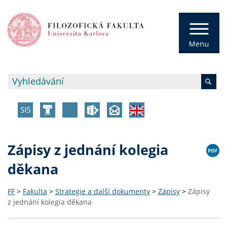
Zápisy z jednání kolegia
děkana
FF
>
Fakulta
>
Strategie a další dokumenty
>
Zápisy
>
Zápisy
z jednání kolegia děkana