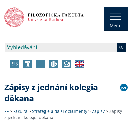
Zápisy z jednání kolegia
děkana
FF
>
Fakulta
>
Strategie a další dokumenty
>
Zápisy
>
Zápisy
z jednání kolegia děkana