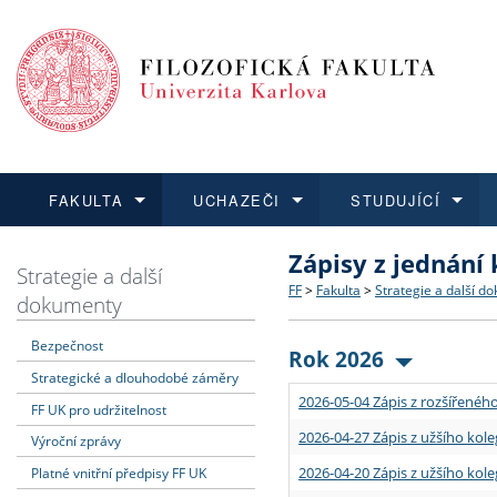
FAKULTA
UCHAZEČI
STUDUJÍCÍ
Zápisy z jednání
FAKULTA
UCHAZEČI
STUDUJÍCÍ
VĚDA A VÝZKUM
ZAHRANIČÍ
Struktura a historie
Co studovat a jak se přihlá
Bakalářské a magisterské
O vědě a výzkumu na FF
Aktuální nabídky a výběrov
Strategie a další
FF
>
Fakulta
>
Strategie a další d
dokumenty
Dozvědět se více
Podat přihlášku
Dozvědět se více
Dozvědět se více
Dozvědět se více
Strategie a další dokumen
Učitelské studijní program
Doktorské studium
Akademické kvalifikace
Vyjíždějící studenti
Bezpečnost
Rok 2026
Strategické a dlouhodobé záměry
Podpora a benefity pro z
Informace k průběhu přijí
Rigorózní řízení
Granty a projekty
Přijíždějící studenti
2026-05-04 Zápis z rozšířeného
FF UK pro udržitelnost
Absolventi fakulty
Vyjíždějící zaměstnanci
2026-04-27 Zápis z užšího kole
Výroční zprávy
2026-04-20 Zápis z užšího kole
Platné vnitřní předpisy FF UK
Fakultní školy FF UK