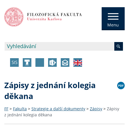
Zápisy z jednání kolegia
děkana
FF
>
Fakulta
>
Strategie a další dokumenty
>
Zápisy
>
Zápisy
z jednání kolegia děkana