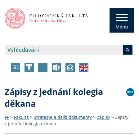
Zápisy z jednání kolegia
děkana
FF
>
Fakulta
>
Strategie a další dokumenty
>
Zápisy
>
Zápisy
z jednání kolegia děkana