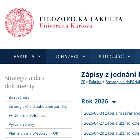
FAKULTA
UCHAZEČI
STUDUJÍCÍ
Zápisy z jednání
FAKULTA
UCHAZEČI
STUDUJÍCÍ
VĚDA A VÝZKUM
ZAHRANIČÍ
Struktura a historie
Co studovat a jak se přihlá
Bakalářské a magisterské
O vědě a výzkumu na FF
Aktuální nabídky a výběrov
Strategie a další
FF
>
Fakulta
>
Strategie a další d
dokumenty
Dozvědět se více
Podat přihlášku
Dozvědět se více
Dozvědět se více
Dozvědět se více
Strategie a další dokumen
Učitelské studijní program
Doktorské studium
Akademické kvalifikace
Vyjíždějící studenti
Bezpečnost
Rok 2026
Strategické a dlouhodobé záměry
Podpora a benefity pro z
Informace k průběhu přijím
Rigorózní řízení
Granty a projekty
Přijíždějící studenti
2026-05-04 Zápis z rozšířeného
FF UK pro udržitelnost
Absolventi fakulty
Vyjíždějící zaměstnanci
2026-04-27 Zápis z užšího kole
Výroční zprávy
2026-04-20 Zápis z užšího kole
Platné vnitřní předpisy FF UK
Fakultní školy FF UK