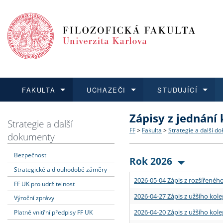
FAKULTA
UCHAZEČI
STUDUJÍCÍ
Zápisy z jednání
FAKULTA
UCHAZEČI
STUDUJÍCÍ
VĚDA A VÝZKUM
ZAHRANIČÍ
Struktura a historie
Co studovat a jak se přihlá
Bakalářské a magisterské
O vědě a výzkumu na FF
Aktuální nabídky a výběrov
Strategie a další
FF
>
Fakulta
>
Strategie a další d
dokumenty
Dozvědět se více
Podat přihlášku
Dozvědět se více
Dozvědět se více
Dozvědět se více
Strategie a další dokumen
Učitelské studijní program
Doktorské studium
Akademické kvalifikace
Vyjíždějící studenti
Bezpečnost
Rok 2026
Strategické a dlouhodobé záměry
Podpora a benefity pro z
Informace k průběhu přijím
Rigorózní řízení
Granty a projekty
Přijíždějící studenti
2026-05-04 Zápis z rozšířeného
FF UK pro udržitelnost
Absolventi fakulty
Vyjíždějící zaměstnanci
2026-04-27 Zápis z užšího kole
Výroční zprávy
2026-04-20 Zápis z užšího kole
Platné vnitřní předpisy FF UK
Fakultní školy FF UK