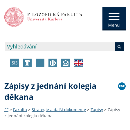
Zápisy z jednání kolegia
děkana
FF
>
Fakulta
>
Strategie a další dokumenty
>
Zápisy
>
Zápisy
z jednání kolegia děkana