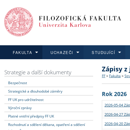
FAKULTA
UCHAZEČI
STUDUJÍCÍ
Zápisy z
FAKULTA
UCHAZEČI
STUDUJÍCÍ
VĚDA A VÝZKUM
ZAHRANIČÍ
Struktura a
Co studova
Bakalářsk
O vědě a 
Aktuální n
Strategie a další dokumenty
FF
>
Fakulta
>
Str
Bezpečnost
Dozvědět se více
Podat přihlášku
Dozvědět se více
Dozvědět se více
Dozvědět se více
Strategie 
Učitelské 
Doktorské
Akademické
Vyjíždějící
Strategické a dlouhodobé záměry
Rok 2026
Podpora a
Informace 
Rigorózní 
Granty a p
Přijíždějíc
FF UK pro udržitelnost
2026-05-04 Záp
Výroční zprávy
Absolventi
Vyjíždějíc
2026-04-27 Záp
Platné vnitřní předpisy FF UK
2026-04-20 Záp
Rozhodnutí a sdělení děkana, opatření a sdělení
Fakultní š