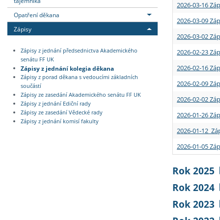
tajemníka
2026-03-16 Záp
Opatření děkana
2026-03-09 Záp
Zápisy
2026-03-02 Záp
Zápisy z jednání předsednictva Akademického
2026-02-23 Záp
senátu FF UK
2026-02-16 Záp
Zápisy z jednání kolegia děkana
Zápisy z porad děkana s vedoucími základních
2026-02-09 Záp
součástí
Zápisy ze zasedání Akademického senátu FF UK
2026-02-02 Záp
Zápisy z jednání Ediční rady
Zápisy ze zasedání Vědecké rady
2026-01-26 Záp
Zápisy z jednání komisí fakulty
2026-01-12 Záp
2026-01-05 Záp
Rok 2025
Rok 2024
Rok 2023