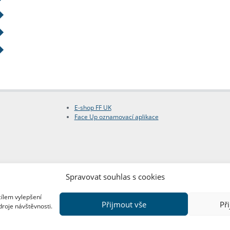
E-shop FF UK
Face Up oznamovací aplikace
Spravovat souhlas s cookies
cílem vylepšení
Přijmout vše
Př
droje návštěvnosti.
Copyright © FF UK 2026
Design:
Red Peppers