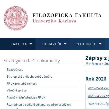
FAKULTA
UCHAZEČI
STUDUJÍCÍ
Zápisy z
FAKULTA
UCHAZEČI
STUDUJÍCÍ
VĚDA A VÝZKUM
ZAHRANIČÍ
Struktura a
Co studova
Bakalářsk
O vědě a 
Aktuální n
Strategie a další dokumenty
FF
>
Fakulta
>
Str
Bezpečnost
Dozvědět se více
Podat přihlášku
Dozvědět se více
Dozvědět se více
Dozvědět se více
Strategie 
Učitelské 
Doktorské
Akademické
Vyjíždějící
Strategické a dlouhodobé záměry
Rok 2026
Podpora a
Informace 
Rigorózní 
Granty a p
Přijíždějíc
FF UK pro udržitelnost
2026-05-04 Záp
Výroční zprávy
Absolventi
Vyjíždějíc
2026-04-27 Záp
Platné vnitřní předpisy FF UK
2026-04-20 Záp
Rozhodnutí a sdělení děkana, opatření a sdělení
Fakultní š