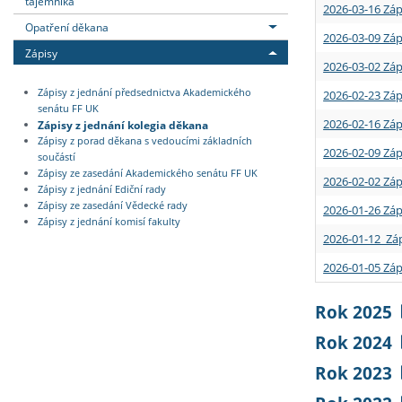
tajemníka
2026-03-16 Záp
Opatření děkana
2026-03-09 Záp
Zápisy
2026-03-02 Záp
Zápisy z jednání předsednictva Akademického
2026-02-23 Záp
senátu FF UK
2026-02-16 Záp
Zápisy z jednání kolegia děkana
Zápisy z porad děkana s vedoucími základních
2026-02-09 Záp
součástí
Zápisy ze zasedání Akademického senátu FF UK
2026-02-02 Záp
Zápisy z jednání Ediční rady
Zápisy ze zasedání Vědecké rady
2026-01-26 Záp
Zápisy z jednání komisí fakulty
2026-01-12 Záp
2026-01-05 Záp
Rok 2025
Rok 2024
Rok 2023