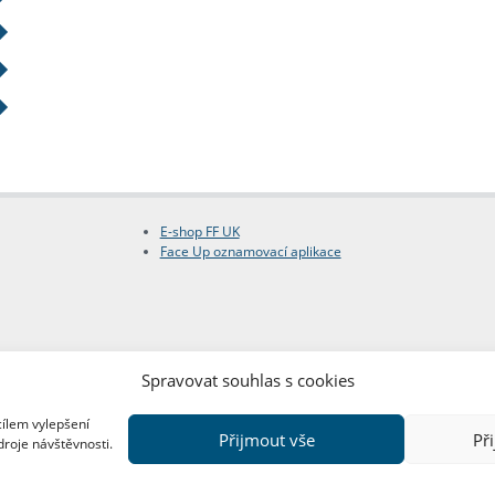
E-shop FF UK
Face Up oznamovací aplikace
Spravovat souhlas s cookies
cílem vylepšení
Přijmout vše
Př
droje návštěvnosti.
Copyright © FF UK 2026
Design:
Red Peppers