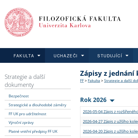
FAKULTA
UCHAZEČI
STUDUJÍCÍ
Zápisy z jednání
FAKULTA
UCHAZEČI
STUDUJÍCÍ
VĚDA A VÝZKUM
ZAHRANIČÍ
Struktura a historie
Co studovat a jak se přihlá
Bakalářské a magisterské
O vědě a výzkumu na FF
Aktuální nabídky a výběrov
Strategie a další
FF
>
Fakulta
>
Strategie a další d
dokumenty
Dozvědět se více
Podat přihlášku
Dozvědět se více
Dozvědět se více
Dozvědět se více
Strategie a další dokumen
Učitelské studijní program
Doktorské studium
Akademické kvalifikace
Vyjíždějící studenti
Bezpečnost
Rok 2026
Strategické a dlouhodobé záměry
Podpora a benefity pro z
Informace k průběhu přijím
Rigorózní řízení
Granty a projekty
Přijíždějící studenti
2026-05-04 Zápis z rozšířeného
FF UK pro udržitelnost
Absolventi fakulty
Vyjíždějící zaměstnanci
2026-04-27 Zápis z užšího kole
Výroční zprávy
2026-04-20 Zápis z užšího kole
Platné vnitřní předpisy FF UK
Fakultní školy FF UK