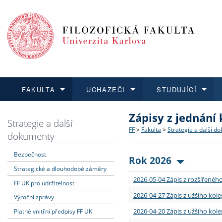
FAKULTA
UCHAZEČI
STUDUJÍCÍ
Zápisy z jednání
FAKULTA
UCHAZEČI
STUDUJÍCÍ
VĚDA A VÝZKUM
ZAHRANIČÍ
Struktura a historie
Co studovat a jak se přihlá
Bakalářské a magisterské
O vědě a výzkumu na FF
Aktuální nabídky a výběrov
Strategie a další
FF
>
Fakulta
>
Strategie a další d
dokumenty
Dozvědět se více
Podat přihlášku
Dozvědět se více
Dozvědět se více
Dozvědět se více
Strategie a další dokumen
Učitelské studijní program
Doktorské studium
Akademické kvalifikace
Vyjíždějící studenti
Bezpečnost
Rok 2026
Strategické a dlouhodobé záměry
Podpora a benefity pro z
Informace k průběhu přijím
Rigorózní řízení
Granty a projekty
Přijíždějící studenti
2026-05-04 Zápis z rozšířeného
FF UK pro udržitelnost
Absolventi fakulty
Vyjíždějící zaměstnanci
2026-04-27 Zápis z užšího kole
Výroční zprávy
2026-04-20 Zápis z užšího kole
Platné vnitřní předpisy FF UK
Fakultní školy FF UK