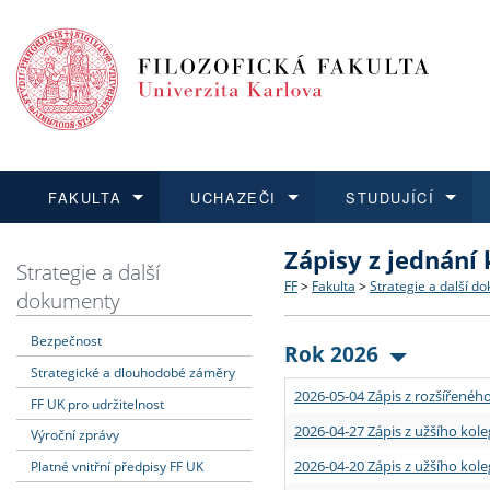
FAKULTA
UCHAZEČI
STUDUJÍCÍ
Zápisy z jednání
FAKULTA
UCHAZEČI
STUDUJÍCÍ
VĚDA A VÝZKUM
ZAHRANIČÍ
Struktura a historie
Co studovat a jak se přihlá
Bakalářské a magisterské
O vědě a výzkumu na FF
Aktuální nabídky a výběrov
Strategie a další
FF
>
Fakulta
>
Strategie a další d
dokumenty
Dozvědět se více
Podat přihlášku
Dozvědět se více
Dozvědět se více
Dozvědět se více
Strategie a další dokumen
Učitelské studijní program
Doktorské studium
Akademické kvalifikace
Vyjíždějící studenti
Bezpečnost
Rok 2026
Strategické a dlouhodobé záměry
Podpora a benefity pro z
Informace k průběhu přijím
Rigorózní řízení
Granty a projekty
Přijíždějící studenti
2026-05-04 Zápis z rozšířeného
FF UK pro udržitelnost
Absolventi fakulty
Vyjíždějící zaměstnanci
2026-04-27 Zápis z užšího kole
Výroční zprávy
2026-04-20 Zápis z užšího kole
Platné vnitřní předpisy FF UK
Fakultní školy FF UK