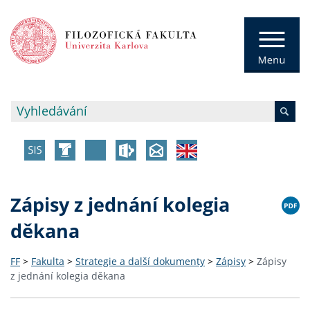
Zápisy z jednání kolegia
děkana
FF
>
Fakulta
>
Strategie a další dokumenty
>
Zápisy
>
Zápisy
z jednání kolegia děkana