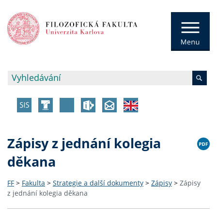
Zápisy z jednání kolegia
děkana
FF
>
Fakulta
>
Strategie a další dokumenty
>
Zápisy
>
Zápisy
z jednání kolegia děkana