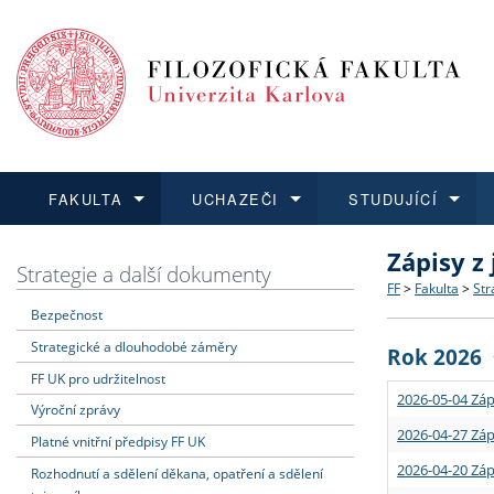
FAKULTA
UCHAZEČI
STUDUJÍCÍ
Zápisy z
FAKULTA
UCHAZEČI
STUDUJÍCÍ
VĚDA A VÝZKUM
ZAHRANIČÍ
Struktura a
Co studova
Bakalářsk
O vědě a 
Aktuální n
Strategie a další dokumenty
FF
>
Fakulta
>
Str
Bezpečnost
Dozvědět se více
Podat přihlášku
Dozvědět se více
Dozvědět se více
Dozvědět se více
Strategie 
Učitelské 
Doktorské
Akademické
Vyjíždějící
Strategické a dlouhodobé záměry
Rok 2026
Podpora a
Informace 
Rigorózní 
Granty a p
Přijíždějíc
FF UK pro udržitelnost
2026-05-04 Záp
Výroční zprávy
Absolventi
Vyjíždějíc
2026-04-27 Záp
Platné vnitřní předpisy FF UK
2026-04-20 Záp
Rozhodnutí a sdělení děkana, opatření a sdělení
Fakultní š