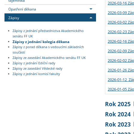
tajemníka
2026-03-16 Záp
Opatření děkana
2026-03-09 Záp
Zápisy
2026-03-02 Záp
Zápisy z jednání předsednictva Akademického
2026-02-23 Záp
senátu FF UK
2026-02-16 Záp
Zápisy z jednání kolegia děkana
Zápisy z porad děkana s vedoucími základních
2026-02-09 Záp
součástí
Zápisy ze zasedání Akademického senátu FF UK
2026-02-02 Záp
Zápisy z jednání Ediční rady
Zápisy ze zasedání Vědecké rady
2026-01-26 Záp
Zápisy z jednání komisí fakulty
2026-01-12 Záp
2026-01-05 Záp
Rok 2025
Rok 2024
Rok 2023