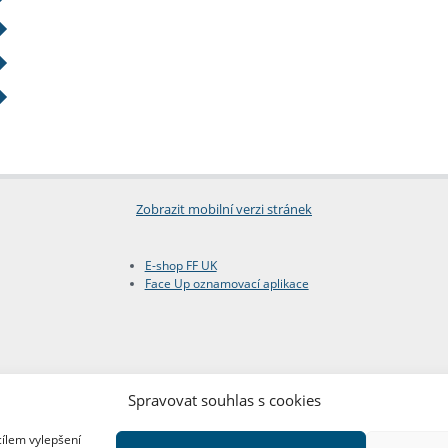
Zobrazit mobilní verzi stránek
E-shop FF UK
Face Up oznamovací aplikace
Spravovat souhlas s cookies
cílem vylepšení