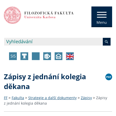
Zápisy z jednání kolegia
děkana
FF
>
Fakulta
>
Strategie a další dokumenty
>
Zápisy
>
Zápisy
z jednání kolegia děkana