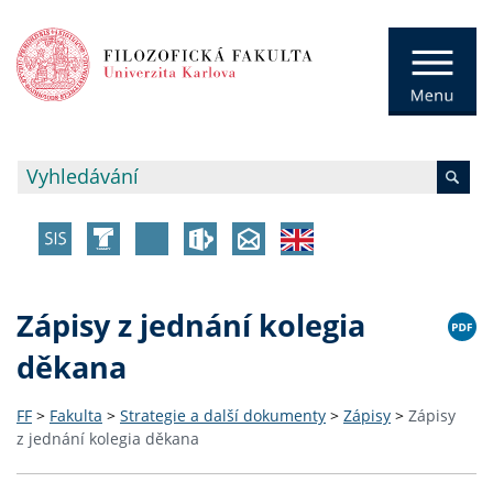
Zápisy z jednání kolegia
děkana
FF
>
Fakulta
>
Strategie a další dokumenty
>
Zápisy
>
Zápisy
z jednání kolegia děkana