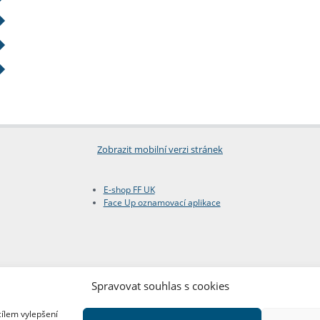
Zobrazit mobilní verzi stránek
E-shop FF UK
Face Up oznamovací aplikace
Spravovat souhlas s cookies
cílem vylepšení