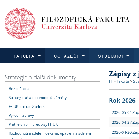
FAKULTA
UCHAZEČI
STUDUJÍCÍ
Zápisy z
FAKULTA
UCHAZEČI
STUDUJÍCÍ
VĚDA A VÝZKUM
ZAHRANIČÍ
Struktura a
Co studova
Bakalářsk
O vědě a 
Aktuální n
Strategie a další dokumenty
FF
>
Fakulta
>
Str
Bezpečnost
Dozvědět se více
Podat přihlášku
Dozvědět se více
Dozvědět se více
Dozvědět se více
Strategie 
Učitelské 
Doktorské
Akademické
Vyjíždějící
Strategické a dlouhodobé záměry
Rok 2026
Podpora a
Informace 
Rigorózní 
Granty a p
Přijíždějíc
FF UK pro udržitelnost
2026-05-04 Záp
Výroční zprávy
Absolventi
Vyjíždějíc
2026-04-27 Záp
Platné vnitřní předpisy FF UK
2026-04-20 Záp
Rozhodnutí a sdělení děkana, opatření a sdělení
Fakultní š