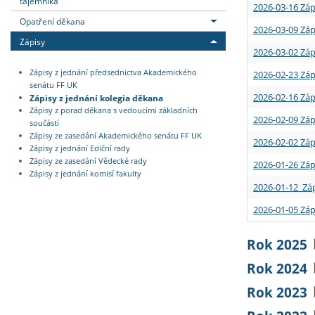
tajemníka
2026-03-16 Záp
Opatření děkana
2026-03-09 Záp
Zápisy
2026-03-02 Záp
Zápisy z jednání předsednictva Akademického
2026-02-23 Záp
senátu FF UK
2026-02-16 Záp
Zápisy z jednání kolegia děkana
Zápisy z porad děkana s vedoucími základních
2026-02-09 Záp
součástí
Zápisy ze zasedání Akademického senátu FF UK
2026-02-02 Záp
Zápisy z jednání Ediční rady
Zápisy ze zasedání Vědecké rady
2026-01-26 Záp
Zápisy z jednání komisí fakulty
2026-01-12 Záp
2026-01-05 Záp
Rok 2025
Rok 2024
Rok 2023