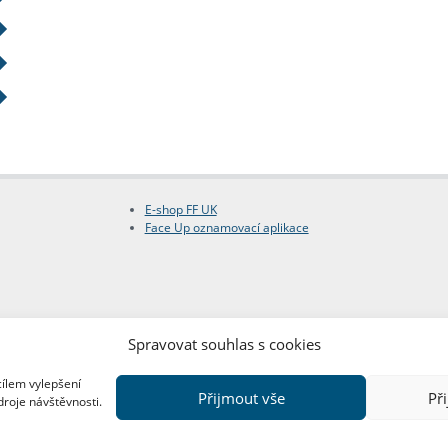
E-shop FF UK
Face Up oznamovací aplikace
Spravovat souhlas s cookies
cílem vylepšení
Přijmout vše
Př
droje návštěvnosti.
Copyright © FF UK 2026
Design:
Red Peppers