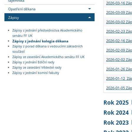
tajemníka
2026-03-16 Záp
Opatření děkana
2026-03-09 Záp
Zápisy
2026-03-02 Záp
Zápisy z jednání předsednictva Akademického
2026-02-23 Záp
senátu FF UK
2026-02-16 Záp
Zápisy z jednání kolegia děkana
Zápisy z porad děkana s vedoucími základních
2026-02-09 Záp
součástí
Zápisy ze zasedání Akademického senátu FF UK
2026-02-02 Záp
Zápisy z jednání Ediční rady
Zápisy ze zasedání Vědecké rady
2026-01-26 Záp
Zápisy z jednání komisí fakulty
2026-01-12 Záp
2026-01-05 Záp
Rok 2025
Rok 2024
Rok 2023