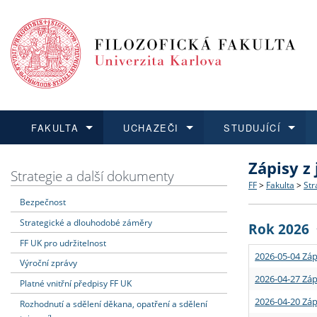
FAKULTA
UCHAZEČI
STUDUJÍCÍ
Zápisy z
FAKULTA
UCHAZEČI
STUDUJÍCÍ
VĚDA A VÝZKUM
ZAHRANIČÍ
Struktura a
Co studova
Bakalářsk
O vědě a 
Aktuální n
Strategie a další dokumenty
FF
>
Fakulta
>
Str
Bezpečnost
Dozvědět se více
Podat přihlášku
Dozvědět se více
Dozvědět se více
Dozvědět se více
Strategie 
Učitelské 
Doktorské
Akademické
Vyjíždějící
Strategické a dlouhodobé záměry
Rok 2026
Podpora a
Informace 
Rigorózní 
Granty a p
Přijíždějíc
FF UK pro udržitelnost
2026-05-04 Záp
Výroční zprávy
Absolventi
Vyjíždějíc
2026-04-27 Záp
Platné vnitřní předpisy FF UK
2026-04-20 Záp
Rozhodnutí a sdělení děkana, opatření a sdělení
Fakultní š