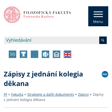
Zápisy z jednání kolegia
děkana
FF
>
Fakulta
>
Strategie a další dokumenty
>
Zápisy
>
Zápisy
z jednání kolegia děkana