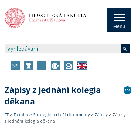
Zápisy z jednání kolegia
děkana
FF
>
Fakulta
>
Strategie a další dokumenty
>
Zápisy
>
Zápisy
z jednání kolegia děkana