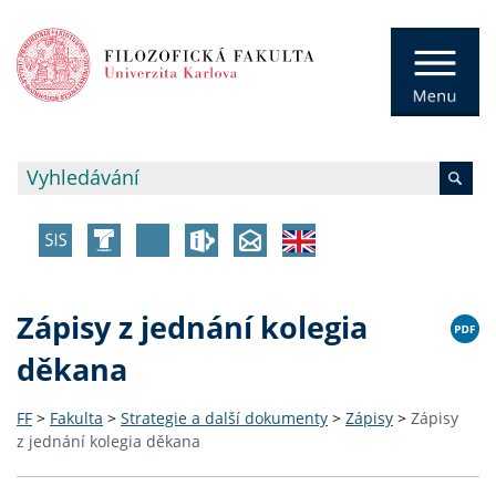
Zápisy z jednání kolegia
děkana
FF
>
Fakulta
>
Strategie a další dokumenty
>
Zápisy
>
Zápisy
z jednání kolegia děkana