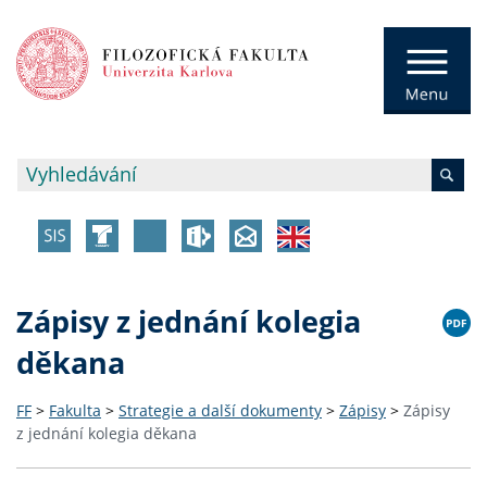
Zápisy z jednání kolegia
děkana
FF
>
Fakulta
>
Strategie a další dokumenty
>
Zápisy
>
Zápisy
z jednání kolegia děkana