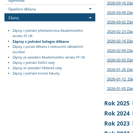
tajemníka
2026-03-16 Záp
Opatření děkana
2026-03-09 Záp
Zápisy
2026-03-02 Záp
Zápisy z jednání předsednictva Akademického
2026-02-23 Záp
senátu FF UK
2026-02-16 Záp
Zápisy z jednání kolegia děkana
Zápisy z porad děkana s vedoucími základních
2026-02-09 Záp
součástí
Zápisy ze zasedání Akademického senátu FF UK
2026-02-02 Záp
Zápisy z jednání Ediční rady
Zápisy ze zasedání Vědecké rady
2026-01-26 Záp
Zápisy z jednání komisí fakulty
2026-01-12 Záp
2026-01-05 Záp
Rok 2025
Rok 2024
Rok 2023