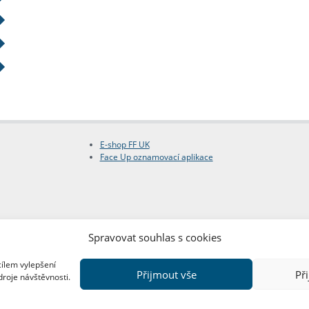
E-shop FF UK
Face Up oznamovací aplikace
Spravovat souhlas s cookies
cílem vylepšení
Přijmout vše
Př
droje návštěvnosti.
Copyright © FF UK 2026
Design:
Red Peppers