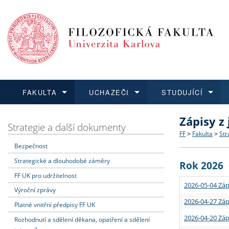
FAKULTA
UCHAZEČI
STUDUJÍCÍ
Zápisy z
FAKULTA
UCHAZEČI
STUDUJÍCÍ
VĚDA A VÝZKUM
ZAHRANIČÍ
Struktura a
Co studova
Bakalářsk
O vědě a 
Aktuální n
Strategie a další dokumenty
FF
>
Fakulta
>
Str
Bezpečnost
Dozvědět se více
Podat přihlášku
Dozvědět se více
Dozvědět se více
Dozvědět se více
Strategie 
Učitelské 
Doktorské
Akademické
Vyjíždějící
Strategické a dlouhodobé záměry
Rok 2026
Podpora a
Informace 
Rigorózní 
Granty a p
Přijíždějíc
FF UK pro udržitelnost
2026-05-04 Záp
Výroční zprávy
Absolventi
Vyjíždějíc
2026-04-27 Záp
Platné vnitřní předpisy FF UK
2026-04-20 Záp
Rozhodnutí a sdělení děkana, opatření a sdělení
Fakultní š