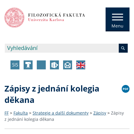
Zápisy z jednání kolegia
děkana
FF
>
Fakulta
>
Strategie a další dokumenty
>
Zápisy
>
Zápisy
z jednání kolegia děkana